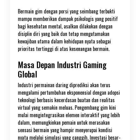
Bermain gim dengan porsi yang seimbang terbukti
mampu memberikan dampak psikologis yang positif
bagi kesehatan mental, asalkan dilakukan dengan
disiplin diri yang baik dan tetap mengutamakan
kewajiban utama dalam kehidupan nyata sebagai
prioritas tertinggi di atas kesenangan bermain.
Masa Depan Industri Gaming
Global
Industri permainan daring diprediksi akan terus
mengalami pertumbuhan eksponensial dengan adopsi
teknologi berbasis kecerdasan buatan dan realitas
virtual yang semakin meluas. Pengembang gim kini
mulai mengintegrasikan elemen interaktif yang lebih
dalam, memungkinkan pemain untuk merasakan
sensasi bermain yang hampir menyerupai kondisi
nyata melalui simulasi yang canggih. Investasi besar-