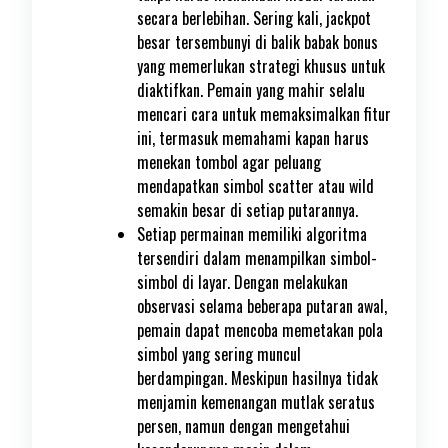
secara berlebihan. Sering kali, jackpot
besar tersembunyi di balik babak bonus
yang memerlukan strategi khusus untuk
diaktifkan. Pemain yang mahir selalu
mencari cara untuk memaksimalkan fitur
ini, termasuk memahami kapan harus
menekan tombol agar peluang
mendapatkan simbol scatter atau wild
semakin besar di setiap putarannya.
Setiap permainan memiliki algoritma
tersendiri dalam menampilkan simbol-
simbol di layar. Dengan melakukan
observasi selama beberapa putaran awal,
pemain dapat mencoba memetakan pola
simbol yang sering muncul
berdampingan. Meskipun hasilnya tidak
menjamin kemenangan mutlak seratus
persen, namun dengan mengetahui