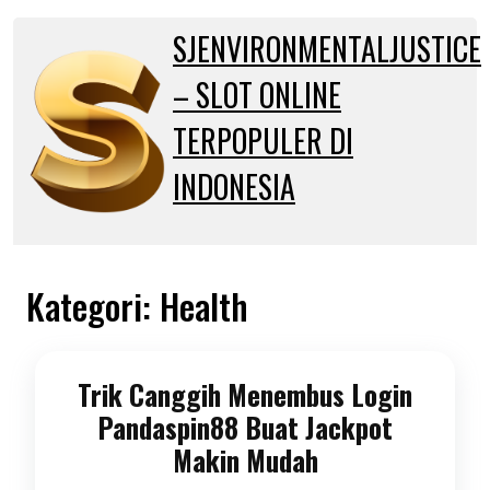
Skip
to
SJENVIRONMENTALJUSTICE
content
– SLOT ONLINE
TERPOPULER DI
INDONESIA
Kategori:
Health
Trik Canggih Menembus Login
Pandaspin88 Buat Jackpot
Makin Mudah